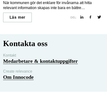
När kommunen gör det enklare för invånarna att hitta
relevant information skapas inte bara en bättre
användarupplevelse – det frigör också värdefulla resurser.
Läs mer
Farsund kommun i Norge är ett bra exempel på hur digital
DEL:
kommunikation kan ge konkreta resultat, både i form av ökat
engagemang och färre förfrågningar till kommunen.
Kontakta oss
Kontakt
Medarbetare & kontaktuppgifter
Create relevance
Om Innocode