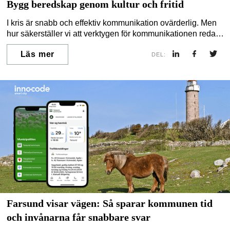
Bygg beredskap genom kultur och fritid
I kris är snabb och effektiv kommunikation ovärderlig. Men
hur säkerställer vi att verktygen för kommunikationen redan
är en naturlig del av invånarnas vardag innan en kris
Läs mer
uppstår? En del av lösningen kan ligga där vi minst anar det
DEL:
– i kultur och fritid.
Farsund visar vägen: Så sparar kommunen tid
och invånarna får snabbare svar