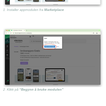
1. Installer appmodulen fra
Marketplace
2. Klikk på
“Begynn å bruke modulen”