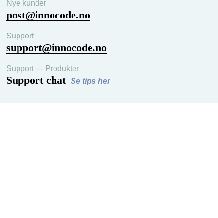
Nye kunder
post@innocode.no
Support
support@innocode.no
Support — Produkter
Support chat
Se tips her