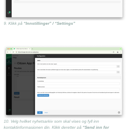
9. Klikk på
“Innstillinger” / “Settings”
10. Velg hvilket nyhetsarkiv som skal vises og fyll inn
kontaktinformasjonen din. Klikk deretter på
“Send inn for