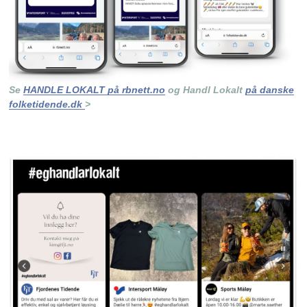
Se
HANDLE LOKALT på rbnett.no
og Handl Lokalt
på danske
folketidende.dk
>